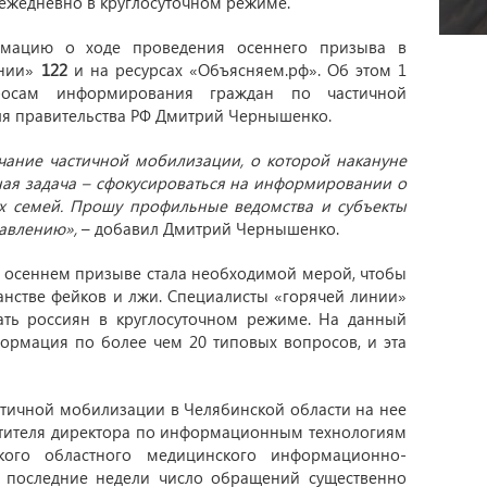
жедневно в круглосуточном режиме.
рмацию о ходе проведения осеннего призыва в
инии»
122
и на ресурсах «Объясняем.рф». Об этом 1
осам информирования граждан по частичной
ля правительства РФ Дмитрий Чернышенко.
чание частичной мобилизации, о которой накануне
ая задача – сфокусироваться на информировании о
х семей. Прошу профильные ведомства и субъекты
равлению»,
– добавил Дмитрий Чернышенко.
осеннем призыве стала необходимой мерой, чтобы
анстве фейков и лжи. Специалисты «горячей линии»
ать россиян в круглосуточном режиме. На данный
ормация по более чем 20 типовых вопросов, и эта
тичной мобилизации в Челябинской области на нее
естителя директора по информационным технологиям
кого областного медицинского информационно-
в последние недели число обращений существенно