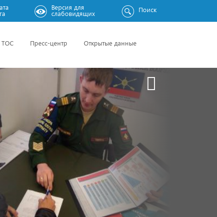
ата
Версия для
Поиск
га
слабовидящих
ТОС
Пресс-центр
Открытые данные