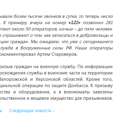
али более тысячи звонков в сутки, то теперь число
. К примеру, вчера на номер
«122»
позвонил 281
тают около 50 операторов, ночью – до пяти человек.
 спрашивают о том, как записаться в добровольцы и
ции граждан. Мы ожидаем, что уже с сегодняшнего
 службе в Вооруженные силы РФ. Наши операторы
рокомментировал Артем Староверов.
призыв граждан на военную службу. По информации
прохождения службы в воинские части на территории
Запорожской и Херсонской областей. Кроме того,
пециальной операции по защите Донбасса. К призыву
ства и оборудования, а в военкоматы завезены
ольственное и вещевое имущество для призывников.
ь
Следующая новость ›