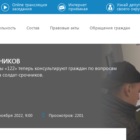
Online трансляция
Интернет
Узнай депут
заседания
приёмная
своего окру
ельность
Состав
Правовые акты
Обращения граждан
НИКОВ
ы «122» теперь консультируют граждан по вопросам
 солдат-срочников.
ноября 2022, 9:00
Просмотров: 2201