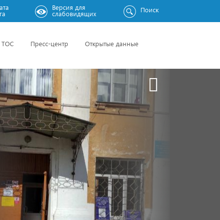
ата
Версия для
Поиск
га
слабовидящих
ТОС
Пресс-центр
Открытые данные