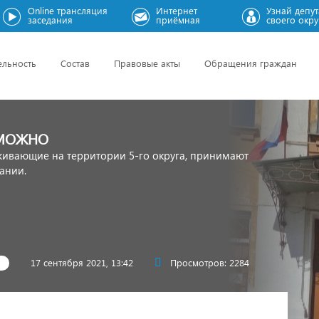
Online трансляция
Интернет
Узнай депут
заседания
приёмная
своего окру
ельность
Состав
Правовые акты
Обращения граждан
 МОЖНО
живающие на территории 5-го округа, принимают
ании.
17 сентября 2021, 13:42
Просмотров: 2284