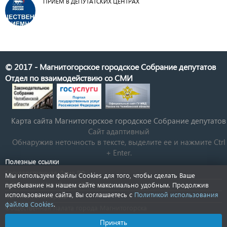
ПРИЕМ В ДЕПУТАТСКИХ ЦЕНТРАХ
© 2017 - Магнитогорское городское Собрание депутатов
Отдел по взаимодействию со СМИ
Карта сайта Магнитогорское городское Cобрание депутатов
Сайт адаптивный
Обнаружив неточность в тексте, выделите ее и нажмите Ctrl
+ Enter.
Полезные ссылки
Государственная Дума РФ
Мы используем файлы Cookies для того, чтобы сделать Ваше
Губернатор Челябинской области
пребывание на нашем сайте максимально удобным. Продолжив
использование сайта, Вы соглашаетесь с
Политикой использования
КСП Магнитогорска
файлов Cookies
.
Общественная палата города Магнитогорска
Новости Челябинской области
Принять