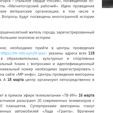
горск – стальное сердце России», посвященная 95-
зеты «Магнитогорский рабочий». Идею проведения
ские ветеранские организации, в том числе и
 Вопросы будут посвящены многогранной истории
вершеннолетний житель города, зарегистрированный
ь большим знатоком истории.
рине, необходимо прийти в центры проведения
-
https://mr-info.ru/v24-quiz
- указаны адреса всех
118
в образовательных, культурных и спортивных
иальный бланк с вопросами и идентификационный
уникальный номер необходимо зарегистрировать с
о на сайте «МР-инфо». Центры проведения викторины
в
. А
18 марта
центр организуют непосредственно в
дет в прямом эфире телекомпании «ТВ-ИН»
16 марта
частников разыграют 20 современных телевизоров с
0 планшетов. Суперпризами викторины станут
венных автомобилей «Лада «Гранта». Вручение