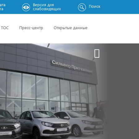
ата
Версия для
Поиск
га
слабовидящих
ТОС
Пресс-центр
Открытые данные