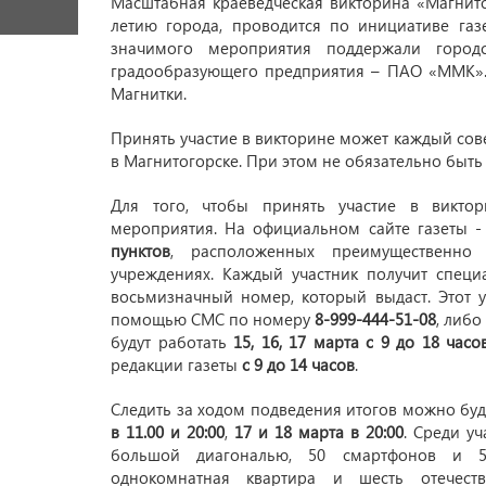
Масштабная краеведческая викторина «Магнито
летию города, проводится по инициативе га
значимого мероприятия поддержали город
градообразующего предприятия – ПАО «ММК».
Магнитки.
Принять участие в викторине может каждый со
в Магнитогорске. При этом не обязательно быт
Для того, чтобы принять участие в викто
мероприятия. На официальном сайте газеты 
пунктов
, расположенных преимущественно 
учреждениях. Каждый участник получит спец
восьмизначный номер, который выдаст. Этот 
помощью СМС по номеру
8-999-444-51-08
, либ
будут работать
15, 16, 17 марта с 9 до 18 часо
редакции газеты
с 9 до 14 часов
.
Следить за ходом подведения итогов можно бу
в 11.00 и
20:00
,
17 и 18 марта в 20:00
. Среди у
большой диагональю, 50 смартфонов и 5
однокомнатная квартира и шесть отечест