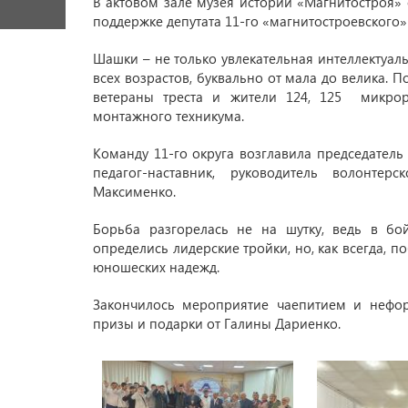
В актовом зале музея истории «Магнитостроя»
поддержке депутата 11-го «магнитостроевского»
Шашки – не только увлекательная интеллектуаль
всех возрастов, буквально от мала до велика. П
ветераны треста и жители 124, 125 микрора
монтажного техникума.
Команду 11-го округа возглавила председатель
педагог-наставник, руководитель волонте
Максименко.
Борьба разгорелась не на шутку, ведь в бо
определись лидерские тройки, но, как всегда, 
юношеских надежд.
Закончилось мероприятие чаепитием и неф
призы и подарки от Галины Дариенко.