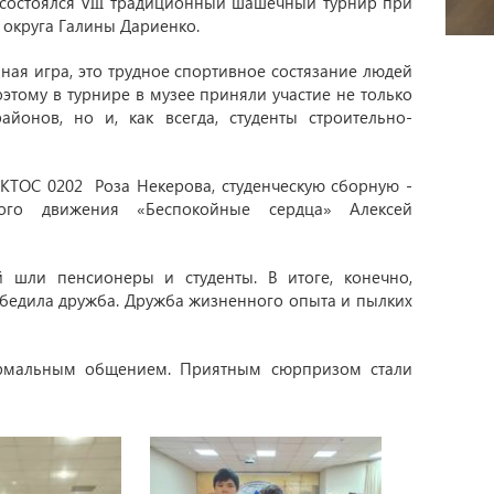
 состоялся VIII традиционный шашечный турнир при
 округа Галины Дариенко.
ная игра, это трудное спортивное состязание людей
оэтому в турнире в музее приняли участие не только
йонов, но и, как всегда, студенты строительно-
 КТОС 0202 Роза Некерова, студенческую сборную -
рского движения «Беспокойные сердца» Алексей
й шли пенсионеры и студенты. В итоге, конечно,
победила дружба. Дружба жизненного опыта и пылких
ормальным общением. Приятным сюрпризом стали