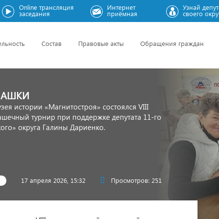
Online трансляция
Интернет
Узнай депут
заседания
приёмная
своего окру
ельность
Состав
Правовые акты
Обращения граждан
ШАШКИ
узея истории «Магнитостроя» состоялся VIII
шечный турнир при поддержке депутата 11-го
ого» округа Галины Дариенко.
17 апреля 2026, 15:32
Просмотров: 251