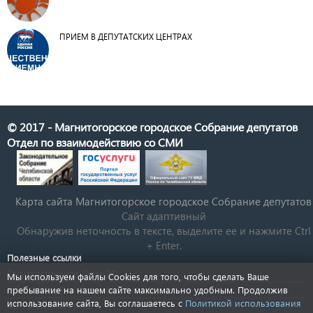
ПРИЕМ В ДЕПУТАТСКИХ ЦЕНТРАХ
© 2017 - Магнитогорское городское Собрание депутатов
Отдел по взаимодействию со СМИ
Карта сайта Магнитогорское городское Cобрание депутатов
Сайт адаптивный
Обнаружив неточность в тексте, выделите ее и нажмите Ctrl
+ Enter.
Полезные ссылки
Государственная Дума РФ
Мы используем файлы Cookies для того, чтобы сделать Ваше
Губернатор Челябинской области
пребывание на нашем сайте максимально удобным. Продолжив
использование сайта, Вы соглашаетесь с
Политикой использования
КСП Магнитогорска