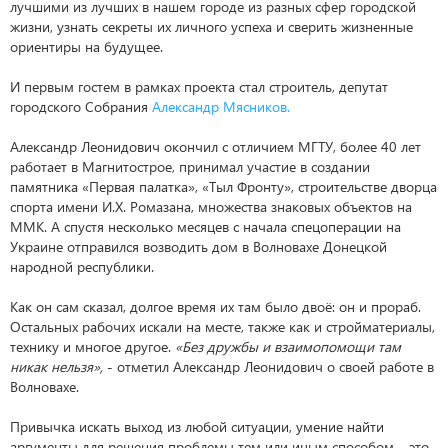
лучшими из лучших в нашем городе из разных сфер городской
жизни, узнать секреты их личного успеха и сверить жизненные
ориентиры на будущее.
И первым гостем в рамках проекта стал строитель, депутат
городского Собрания
Александр Мясников.
Александр Леонидович окончил с отличием МГТУ, более 40 лет
работает в Магнитострое, принимал участие в создании
памятника «Первая палатка», «Тыл Фронту», строительстве дворца
спорта имени И.Х. Ромазана, множества знаковых объектов на
ММК. А спустя несколько месяцев с начала спецоперации на
Украине отправился возводить дом в Волновахе Донецкой
народной республики.
Как он сам сказал, долгое время их там было двоё: он и прораб.
Остальных рабочих искали на месте, также как и стройматериалы,
технику и многое другое.
«Без дружбы и взаимопомощи там
никак нельзя»,
- отметил Александр Леонидович о своей работе в
Волновахе.
Привычка искать выход из любой ситуации, умение найти
аргументы для решения проблемы тем или иным способом – это,