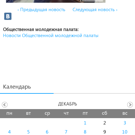
‹ Предыдущая новость
Следующая новость ›
Общественная молодежная палата:
Новости Общественной молодежной палаты
Календарь
ДЕКАБРЬ
пн
вт
ср
чт
пт
сб
вс
1
2
3
4
5
6
7
8
9
10