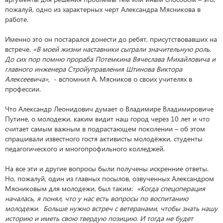
пожалуй, одно из характерных черт Александра Мясникова в
работе.
Именно это он постарался донести до ребят, присутствовавших на
встрече.
«В моей жизни наставники сыграли значительную роль.
До сих пор помню прораба Потемкина Вячеслава Михайловича и
главного инженера Стройуправления Штинова Виктора
Алексеевича»,
- вспомнил А. Мясников о своих учителях в
профессии.
Что Александр Леонидович думает о Владимире Владимировиче
Путине, о молодежи, каким видит наш город через 10 лет и что
считает самым важным в подрастающем поколении – об этом
спрашивали известного гостя активисты молодёжки, студенты
педагогического и многопрофильного колледжей.
На все эти и другие вопросы были получены искренние ответы.
Но, пожалуй, один из главных посылов, озвученных Александром
Мясниковым для молодежи, был таким:
«Когда спецоперация
началась, я понял, что у нас есть вопросы по воспитанию
молодежи. Больше нужно встреч с ветеранами, чтобы знать нашу
историю и иметь свою твердую позицию. И тогда не будет