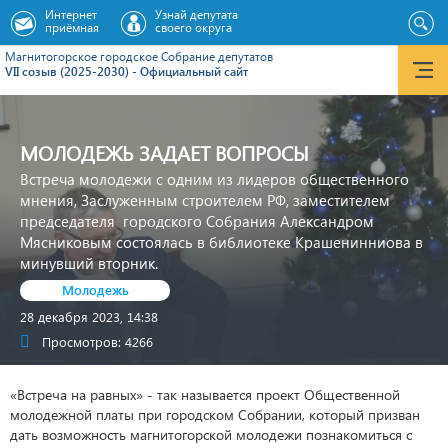
Интернет
Узнай депутата
приёмная
своего округа
Магнитогорское городское Cобрание депутатов
VII созыв (2025-2030) - Официальный сайт
МОЛОДЕЖЬ ЗАДАЕТ ВОПРОСЫ
Встреча молодежи с одним из лидеров общественного
мнения, Заслуженным строителем РФ, заместителем
председателя городского Собрания Александром
Мясниковым состоялась в библиотеке Крашенинниова в
минувший вторник.
Молодежь
28 декабря 2023, 14:38
Просмотров: 4266
«Встреча на равных» - так называется проект Общественной
молодежной платы при городском Собрании, который призван
дать возможность магнитогорской молодежи познакомиться с