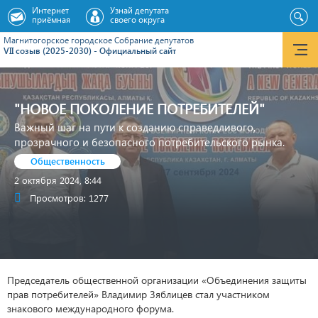
Интернет
Узнай депутата
приёмная
своего округа
Магнитогорское городское Cобрание депутатов
VII созыв (2025-2030) - Официальный сайт
"НОВОЕ ПОКОЛЕНИЕ ПОТРЕБИТЕЛЕЙ"
Важный шаг на пути к созданию справедливого,
прозрачного и безопасного потребительского рынка.
Общественность
2 октября 2024, 8:44
Просмотров: 1277
Председатель общественной организации «Объединения защиты
прав потребителей» Владимир Зяблицев стал участником
знакового международного форума.