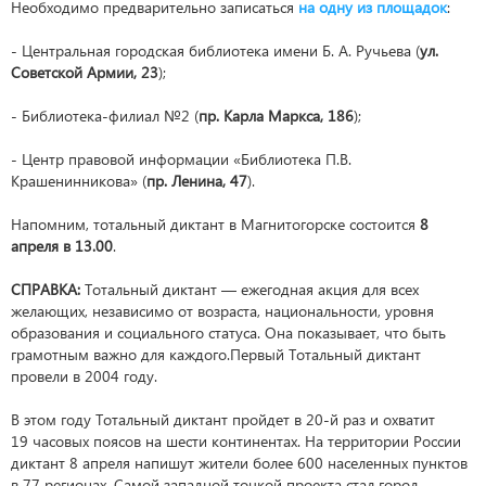
Необходимо предварительно записаться
на одну из площадок
:
- Центральная городская библиотека имени Б. А. Ручьева (
ул.
Советской Армии, 23
);
- Библиотека-филиал №2 (
пр. Карла Маркса, 186
);
- Центр правовой информации «Библиотека П.В.
Крашенинникова» (
пр. Ленина, 47
).
Напомним, тотальный диктант в Магнитогорске состоится
8
апреля в 13.00
.
СПРАВКА:
Тотальный диктант — ежегодная акция для всех
желающих, независимо от возраста, национальности, уровня
образования и социального статуса. Она показывает, что быть
грамотным важно для каждого.Первый Тотальный диктант
провели в 2004 году.
В этом году Тотальный диктант пройдет в 20-й раз и охватит
19 часовых поясов на шести континентах. На территории России
диктант 8 апреля напишут жители более 600 населенных пунктов
в 77 регионах. Самой западной точкой проекта стал город