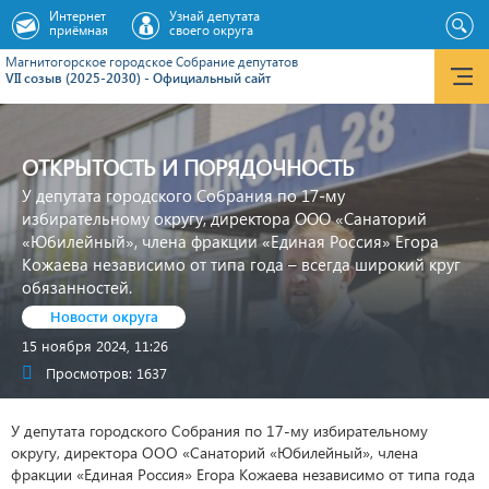
Интернет
Узнай депутата
приёмная
своего округа
Магнитогорское городское Cобрание депутатов
VII созыв (2025-2030) - Официальный сайт
ОТКРЫТОСТЬ И ПОРЯДОЧНОСТЬ
У депутата городского Собрания по 17-му
избирательному округу, директора ООО «Санаторий
«Юбилейный», члена фракции «Единая Россия» Егора
Кожаева независимо от типа года – всегда широкий круг
обязанностей.
Новости округа
15 ноября 2024, 11:26
Просмотров: 1637
У депутата городского Собрания по 17-му избирательному
округу, директора ООО «Санаторий «Юбилейный», члена
фракции «Единая Россия» Егора Кожаева независимо от типа года