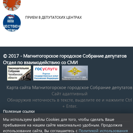
ПРИЕМ В ДЕПУТАТСКИХ ЦЕНТРАХ
© 2017 - Магнитогорское городское Собрание депутатов
Отдел по взаимодействию со СМИ
Карта сайта Магнитогорское городское Cобрание депутатов
Сайт адаптивный
Обнаружив неточность в тексте, выделите ее и нажмите Ctrl
+ Enter.
Полезные ссылки
Государственная Дума РФ
Мы используем файлы Cookies для того, чтобы сделать Ваше
Губернатор Челябинской области
пребывание на нашем сайте максимально удобным. Продолжив
использование сайта, Вы соглашаетесь с
Политикой использования
КСП Магнитогорска