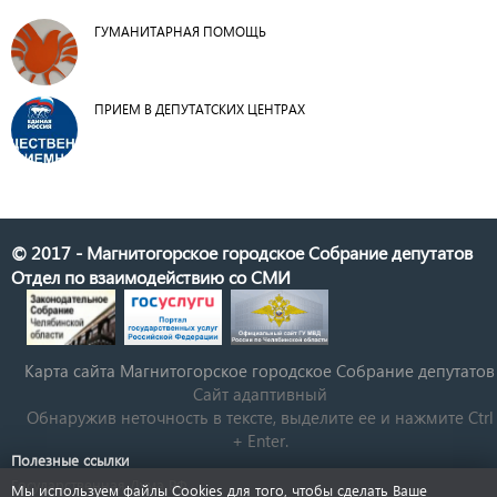
ГУМАНИТАРНАЯ ПОМОЩЬ
ПРИЕМ В ДЕПУТАТСКИХ ЦЕНТРАХ
© 2017 - Магнитогорское городское Собрание депутатов
Отдел по взаимодействию со СМИ
Карта сайта Магнитогорское городское Cобрание депутатов
Сайт адаптивный
Обнаружив неточность в тексте, выделите ее и нажмите Ctrl
+ Enter.
Полезные ссылки
Государственная Дума РФ
Мы используем файлы Cookies для того, чтобы сделать Ваше