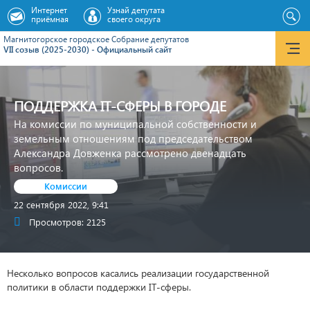
Интернет
Узнай депутата
приёмная
своего округа
Магнитогорское городское Cобрание депутатов
VII созыв (2025-2030) - Официальный сайт
ПОДДЕРЖКА IT-СФЕРЫ В ГОРОДЕ
На комиссии по муниципальной собственности и
земельным отношениям под председательством
Александра Довженка рассмотрено двенадцать
вопросов.
Комиссии
22 сентября 2022, 9:41
Просмотров: 2125
Несколько вопросов касались реализации государственной
политики в области поддержки IT-сферы.