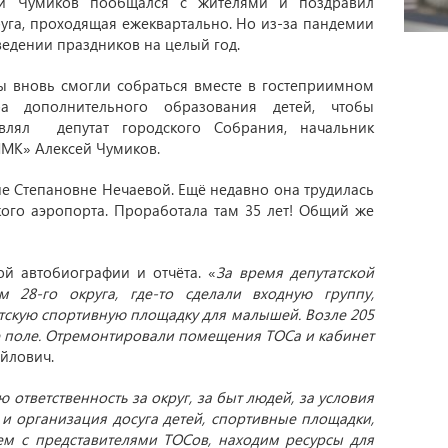
сей Чумиков пообщался с жителями и поздравил
руга, проходящая ежеквартально. Но из-за пандемии
едении праздников на целый год.
ы вновь смогли собраться вместе в гостеприимном
ра дополнительного образования детей, чтобы
влял депутат городского Собрания, начальник
ММК» Алексей Чумиков.
е Степановне Нечаевой. Ещё недавно она трудилась
ого аэропорта. Проработала там 35 лет! Общий же
й автобиографии и отчёта. «
За время депутатской
 28-го округа, где-то сделали входную группу,
тскую спортивную площадку для малышей. Возле 205
е поле. Отремонтировали помещения ТОСа и кабинет
айлович.
 ответственность за округ, за быт людей, за условия
 и организация досуга детей, спортивные площадки,
ем с представителями ТОСов, находим ресурсы для