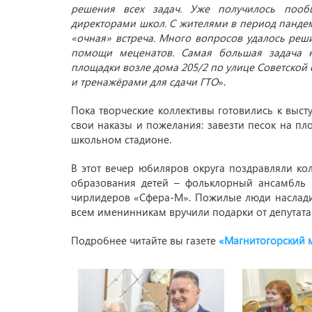
решения всех задач. Уже получилось пообщ
директорами школ. С жителями в период пандеми
«очная» встреча. Много вопросов удалось ре
помощи меценатов. Самая большая задача 
площадки возле дома 205/2 по улице Советской
и тренажёрами для сдачи ГТО
».
Пока творческие коллективы готовились к высту
свои наказы и пожелания: завезти песок на пл
школьном стадионе.
В этот вечер юбиляров округа поздравляли к
образования детей – фольклорный ансамбль 
чирлидеров «Сфера-М». Пожилые люди наслади
всем именинникам вручили подарки от депутата
Подробнее читайте вы газете
«Магнитогорский 