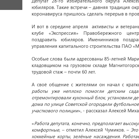
Депутат 28-го избирательного округа Алек
юбиляров. Такие встречи – давняя традиция ок
коронавируса пришлось сделать перерыв в пров
И вот в середине апреля активисты и ветеран
клубе «Экспрессия» Правобережного цент
поздравить юбиляров. Именинников поздра
управления капитального строительства ПАО «
Особые слова были адресованы 85-летней Мари
кладовщиком на грузовом складе Магнитогорск
трудовой стаж – почти 60 лет.
А своё общение с жителями он начал с кратко
работы уже неплохо помогли детским садам
отремонтировали кухонный блок, установили де
дома по улице Советской огородили футбольно
участкового полиции
», - рассказал Алексей Мих
«
Работа депутата, конечно, предполагает высокую
комфортные, –
отметил Алексей Чумиков.
– Это
хоккейные корты, зелёные насаждения. Работа