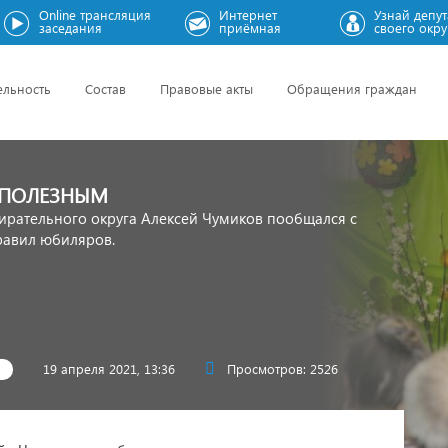
Online трансляция
Интернет
Узнай депут
заседания
приёмная
своего окру
ельность
Состав
Правовые акты
Обращения граждан
 ПОЛЕЗНЫМ
бирательного округа Алексей Чумиков пообщался с
равил юбиляров.
19 апреля 2021, 13:36
Просмотров: 2526