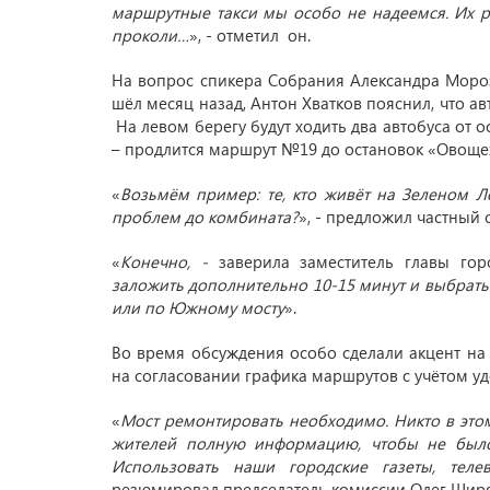
маршрутные такси мы особо не надеемся. Их ра
проколи…
», - отметил он.
На вопрос спикера Собрания Александра Мороз
шёл месяц назад, Антон Хватков пояснил, что а
На левом берегу будут ходить два автобуса от 
– продлится маршрут №19 до остановок «Овоще
«
Возьмём пример: те, кто живёт на Зеленом Ло
проблем до комбината?
», - предложил частный
«
Конечно, -
заверила заместитель главы гор
заложить дополнительно 10-15 минут и выбрать
или по Южному мосту
».
Во время обсуждения особо сделали акцент на 
на согласовании графика маршрутов с учётом у
«
Мост ремонтировать необходимо. Никто в этом
жителей полную информацию, чтобы не было
Использовать наши городские газеты, тел
резюмировал председатель комиссии Олег Ширя