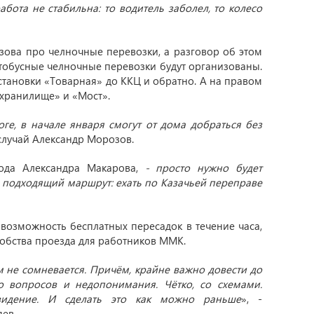
бота не стабильна: то водитель заболел, то колесо
ова про челночные перевозки, а разговор об этом
втобусные челночные перевозки будут организованы.
остановки «Товарная» до ККЦ и обратно. А на правом
хранилище» и «Мост».
ге, в начале января смогут от дома добраться без
 случай Александр Морозов.
ода Александра Макарова,
- просто нужно будет
 подходящий маршрут: ехать по Казачьей переправе
возможность бесплатных пересадок в течение часа,
добства проезда для работников ММК.
 не сомневается. Причём, крайне важно довести до
 вопросов и недопонимания. Чётко, со схемами.
евидение. И сделать это как можно раньше
», -
ев.