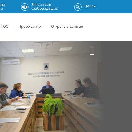
ата
Версия для
Поиск
га
слабовидящих
ТОС
Пресс-центр
Открытые данные