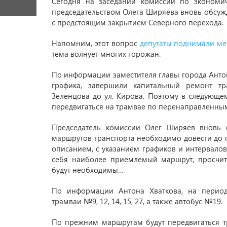
Сегодня на заседании комиссии по экономи
председательством Олега Ширяева вновь обсуж
с предстоящим закрытием Северного перехода.
Напомним, этот вопрос
депутаты поднимали ме
тема волнует многих горожан.
По информации заместителя главы города Антона
графика, завершили капитальный ремонт т
Зеленцова до ул. Кирова. Поэтому в следующе
передвигаться на трамвае по перенаправленны
Председатель комиссии Олег Ширяев вновь
маршрутов транспорта необходимо довести до г
описанием, с указанием графиков и интервало
себя наиболее приемлемый маршрут, просчита
будут необходимы…
По информации Антона Хваткова, на перио
трамваи №9, 12, 14, 15, 27, а также автобус №19.
По прежним маршрутам будут передвигаться тр