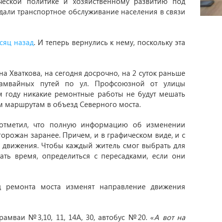
ческой политике и хозяйственному развитию под
дали транспортное обслуживание населения в связи
сяц назад
. И теперь вернулись к нему, поскольку эта
 Хваткова, на сегодня досрочно, на 2 суток раньше
рамвайных путей по ул. Профсоюзной от улицы
м году никакие ремонтные работы не будут мешать
м маршрутам в объезд Северного моста.
 отметил, что полную информацию об изменении
орожан заранее. Причем, и в графическом виде, и с
в движения. Чтобы каждый житель смог выбрать для
ть время, определиться с пересадками, если они
д ремонта моста изменят направление движения
амваи №3,10, 11, 14А, 30, автобус №20. «
А вот на