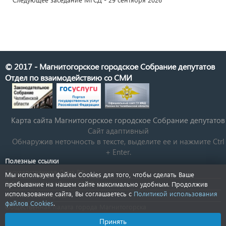
© 2017 - Магнитогорское городское Собрание депутатов
Отдел по взаимодействию со СМИ
Карта сайта Магнитогорское городское Cобрание депутатов
Сайт адаптивный
Обнаружив неточность в тексте, выделите ее и нажмите Ctrl
+ Enter.
Полезные ссылки
Государственная Дума РФ
Мы используем файлы Cookies для того, чтобы сделать Ваше
Губернатор Челябинской области
пребывание на нашем сайте максимально удобным. Продолжив
использование сайта, Вы соглашаетесь с
Политикой использования
КСП Магнитогорска
файлов Cookies
.
Общественная палата города Магнитогорска
Новости Челябинской области
Принять