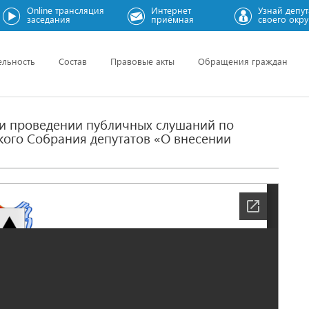
Online трансляция
Интернет
Узнай депут
заседания
приёмная
своего окру
ельность
Состав
Правовые акты
Обращения граждан
 и проведении публичных слушаний по
кого Собрания депутатов «О внесении