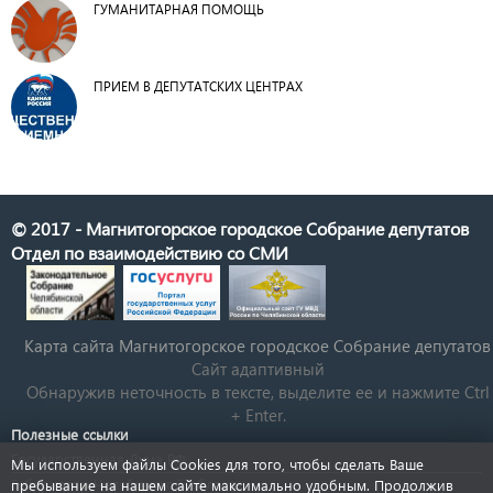
ГУМАНИТАРНАЯ ПОМОЩЬ
ПРИЕМ В ДЕПУТАТСКИХ ЦЕНТРАХ
© 2017 - Магнитогорское городское Собрание депутатов
Отдел по взаимодействию со СМИ
Карта сайта Магнитогорское городское Cобрание депутатов
Сайт адаптивный
Обнаружив неточность в тексте, выделите ее и нажмите Ctrl
+ Enter.
Полезные ссылки
Государственная Дума РФ
Мы используем файлы Cookies для того, чтобы сделать Ваше
Губернатор Челябинской области
пребывание на нашем сайте максимально удобным. Продолжив