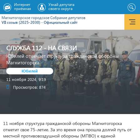
Интернет
Узнай депутата
приёмная
своего округа
Магнитогорское городское Cобрание депутатов
VII созыв (2025-2030) - Официальный сайт
СЛУЖБА 112 - НА СВЯЗИ
Юбилей отмечает структура гражданской обороны
Магнитогорска.
Юбилей
11 ноября 2024, 9:19
Просмотров: 874
11 ноября структура гражданской обороны Магнитогорска
отметит свое 75-летие. За это время она прошла долгий путь от
местной противовоздушной обороны (МПВО) к единой