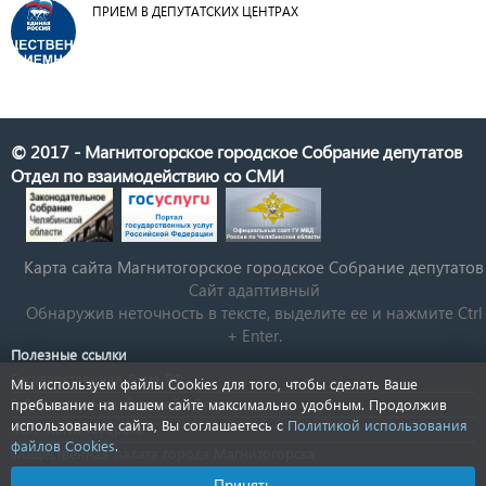
ПРИЕМ В ДЕПУТАТСКИХ ЦЕНТРАХ
© 2017 - Магнитогорское городское Собрание депутатов
Отдел по взаимодействию со СМИ
Карта сайта Магнитогорское городское Cобрание депутатов
Сайт адаптивный
Обнаружив неточность в тексте, выделите ее и нажмите Ctrl
+ Enter.
Полезные ссылки
Государственная Дума РФ
Мы используем файлы Cookies для того, чтобы сделать Ваше
Губернатор Челябинской области
пребывание на нашем сайте максимально удобным. Продолжив
использование сайта, Вы соглашаетесь с
Политикой использования
КСП Магнитогорска
файлов Cookies
.
Общественная палата города Магнитогорска
Новости Челябинской области
Принять