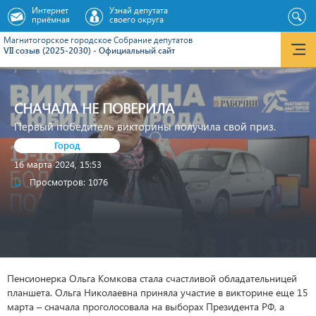
Интернет
Узнай депутата
приёмная
своего округа
Магнитогорское городское Cобрание депутатов
VII созыв (2025-2030) - Официальный сайт
СНАЧАЛА НЕ ПОВЕРИЛА
Первый победитель викторины получила свой приз.
Город
16 марта 2024, 15:53
Просмотров: 1076
Пенсионерка Ольга Комкова стала счастливой обладательницей
планшета. Ольга Николаевна приняла участие в викторине еще 15
марта – сначала проголосовала на выборах Президента РФ, а