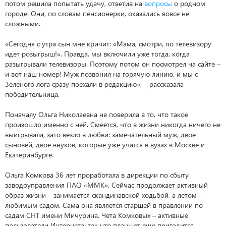
потом решила попытать удачу, ответив на
вопросы
о родном
городе. Они, по словам пенсионерки, оказались вовсе не
сложными.
«Сегодня с утра сын мне кричит: «Мама, смотри, по телевизору
идет розыгрыш!». Правда, мы включили уже тогда, когда
разыгрывали телевизоры. Поэтому потом он посмотрел на сайте –
и вот наш номер! Муж позвонил на горячую линию, и мы с
Зеленого лога сразу поехали в редакцию», – рассказала
победительница.
Поначалу Ольга Николаевна не поверила в то, что такое
произошло именно с ней. Смеется, что в жизни никогда ничего не
выигрывала, зато везло в любви: замечательный муж, двое
сыновей, двое внуков, которые уже учатся в вузах в Москве и
Екатеринбурге.
Ольга Комкова 36 лет проработала в дирекции по сбыту
заводоуправления ПАО «ММК». Сейчас продолжает активный
образ жизни – занимается скандинавской ходьбой, а летом –
любимым садом. Сама она является старшей в правлении по
садам СНТ имени Мичурина. Чета Комковых – активные
пользователи Интернета, так что планшет еще пригодится.