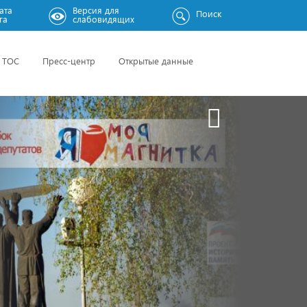
ата
Версия для
Поиск
га
слабовидящих
ТОС
Пресс-центр
Открытые данные