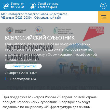
Интернет
Узнай депутата
приёмная
своего округа
Магнитогорское городское Cобрание депутатов
VII созыв (2025-2030) - Официальный сайт
ВСЕРОССИЙСКИЙ СУББОТНИК
Магнитогорцев приглашают на уборку городских
территорий, а заодно поддержать голосование по
федеральному проекту «Формирования комфортной
городской среды».
Благоустройство
23 апреля 2026, 14:08
Просмотров: 184
При поддержке Минстроя России 25 апреля по всей стране
пройдет Всероссийский субботник. В порядок приведут
созданные по нацпроекту «Инфраструктура для жизни»