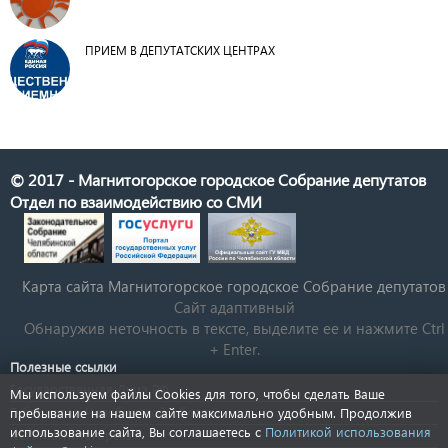
ПРИЕМ В ДЕПУТАТСКИХ ЦЕНТРАХ
© 2017 - Магнитогорское городское Собрание депутатов
Отдел по взаимодействию со СМИ
Карта сайта Магнитогорское городское Cобрание депутатов
Сайт адаптивный
Обнаружив неточность в тексте, выделите ее и нажмите Ctrl
+ Enter.
Полезные ссылки
Государственная Дума РФ
Мы используем файлы Cookies для того, чтобы сделать Ваше
Губернатор Челябинской области
пребывание на нашем сайте максимально удобным. Продолжив
использование сайта, Вы соглашаетесь с
Политикой использования
КСП Магнитогорска