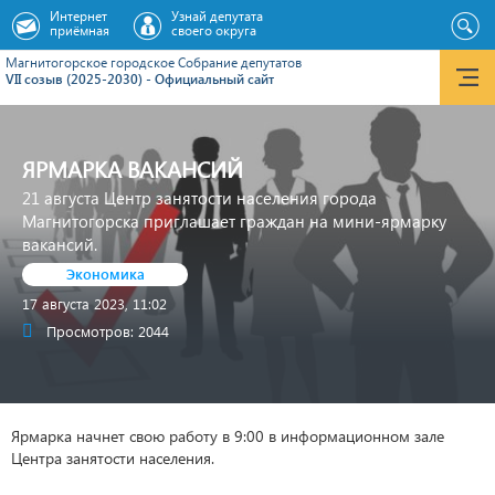
Интернет
Узнай депутата
приёмная
своего округа
Магнитогорское городское Cобрание депутатов
VII созыв (2025-2030) - Официальный сайт
ЯРМАРКА ВАКАНСИЙ
21 августа Центр занятости населения города
Магнитогорска приглашает граждан на мини-ярмарку
вакансий.
Экономика
17 августа 2023, 11:02
Просмотров: 2044
Ярмарка начнет свою работу в 9:00 в информационном зале
Центра занятости населения.