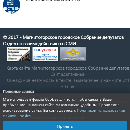
© 2017 - Магнитогорское городское Собрание депутатов
Отдел по взаимодействию со СМИ
Карта сайта Магнитогорское городское Cобрание депутатов
Сайт адаптивный
Обнаружив неточность в тексте, выделите ее и нажмите Ctrl
+ Enter.
Полезные ссылки
Государственная Дума РФ
Мы используем файлы Cookies для того, чтобы сделать Ваше
Губернатор Челябинской области
пребывание на нашем сайте максимально удобным. Продолжив
использование сайта, Вы соглашаетесь с
Политикой использования
КСП Магнитогорска
файлов Cookies
.
Общественная палата города Магнитогорска
Новости Челябинской области
Принять