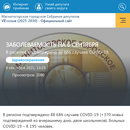
Интернет
Узнай депутата
приёмная
своего округа
Магнитогорское городское Cобрание депутатов
VII созыв (2025-2030) - Официальный сайт
ЗАБОЛЕВАЕМОСТЬ НА 6 СЕНТЯБРЯ
В регионе подтверждено 88 686 случаев COVID-19.
Здравоохранение
6 сентября 2021, 13:23
Просмотров: 2090
В регионе подтверждено 88 686 случаев COVID-19 (+370 новых
подтверждений ко вчерашнему дню, двое школьников). Больных
COVID-19 – 8 195 человек.