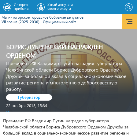
Интернет
Узнай депутата
приёмная
своего округа
Магнитогорское городское Cобрание депутатов
VII созыв (2025-2030) - Официальный сайт
БОРИС ДУБРОВСКИЙ НАГРАЖДЕН
ОРДЕНОМ
Президент РФ Владимир Путин наградил губернатора
Челябинской области Бориса Дубровского Орденом
Дружбы за большой вклад в социально-экономическое
развитие региона и многолетнюю добросовестную
работу.
Губернатор
22 ноября 2018, 15:34
Просмотров: 3939
Президент РФ Владимир Путин наградил губернатора
Челябинской области Бориса Дубровского Орденом Дружбы за
большой вклад в социально-экономическое развитие региона и