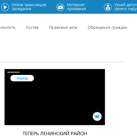
Online трансляция
Интернет
Узнай депут
заседания
приёмная
своего окру
ельность
Состав
Правовые акты
Обращения граждан
Город
ТЕПЕРЬ ЛЕНИНСКИЙ РАЙОН