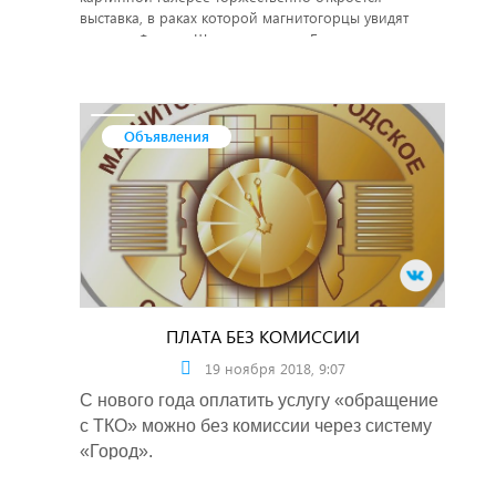
выставка, в раках которой магнитогорцы увидят
портрет Федора Шаляпина кисти Борисоа
Кустодиева из собрания Государственного Русского
музея (г. Санкт-Петербург).
Объявления
ПЛАТА БЕЗ КОМИССИИ
19 ноября 2018, 9:07
С нового года оплатить услугу «обращение
с ТКО» можно без комиссии через систему
«Город».