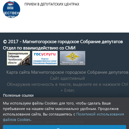
ПРИЕМ В ДЕПУТАТСКИХ ЦЕНТРАХ
© 2017 - Магнитогорское городское Собрание депутатов
Отдел по взаимодействию со СМИ
Карта сайта Магнитогорское городское Cобрание депутатов
Сайт адаптивный
Обнаружив неточность в тексте, выделите ее и нажмите Ctrl
+ Enter.
Полезные ссылки
Государственная Дума РФ
Мы используем файлы Cookies для того, чтобы сделать Ваше
Губернатор Челябинской области
пребывание на нашем сайте максимально удобным. Продолжив
использование сайта, Вы соглашаетесь с
Политикой использования
КСП Магнитогорска
файлов Cookies
.
Общественная палата города Магнитогорска
Новости Челябинской области