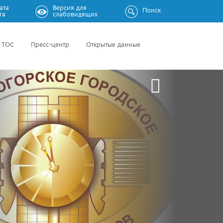
ата
Версия для
Поиск
га
слабовидящих
ТОС
Пресс-центр
Открытые данные