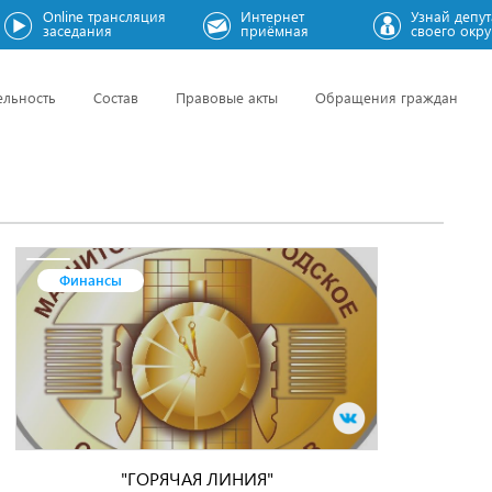
Online трансляция
Интернет
Узнай депут
заседания
приёмная
своего окру
ельность
Состав
Правовые акты
Обращения граждан
Финансы
"ГОРЯЧАЯ ЛИНИЯ"