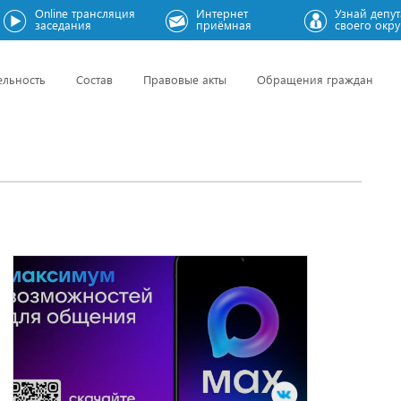
Online трансляция
Интернет
Узнай депут
заседания
приёмная
своего окру
ельность
Состав
Правовые акты
Обращения граждан