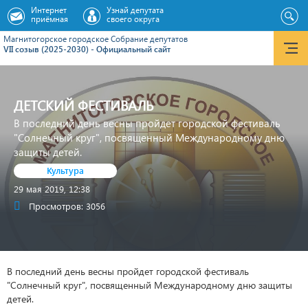
Интернет
Узнай депутата
приёмная
своего округа
Магнитогорское городское Cобрание депутатов
VII созыв (2025-2030) - Официальный сайт
ДЕТСКИЙ ФЕСТИВАЛЬ
В последний день весны пройдет городской фестиваль
"Солнечный круг", посвященный Международному дню
защиты детей.
Культура
29 мая 2019, 12:38
Просмотров: 3056
В последний день весны пройдет городской фестиваль
"Солнечный круг", посвященный Международному дню защиты
детей.