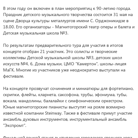
В этом году он включен в план мероприятиц к 90-летию города.
Праздник детского музыкального творчества состоится 31 мая на
сцене Дворца культуры металлургов имени С. Орджоникидзе в
18.00. Его организаторы - Магнитогорский театр оперы и балета и
Детская музыкальная школа №3.
По результатам предварительного тура для участия в итогов
концерте отобран 21 участник. Это солисты и творческие
коллективы Детской музыкальной школы №3, детских школ
искусств №4, 6, Дома музыки, ЦМО "Камертон", школы-лицея
МаГК. Многие из участников уже неоднократно выступали на
фестивале.
На концерте прозвучат сочинения и миниатюры для фортепиано,
скрипки, флейты, кларнета, саксофона, трубы, эфониума, тубы,
вокала, мандолины, балалайки с симфоническим оркестром.
Юные магнитогорские пианисты выступят на рояле всемирно
известной компании Steinway. Также в фестивале примут участие
ансамбль духовых инструментов, инструментальный ансамбль
"Экспромт".
Финальной точкой станет выступление городского сводного хора