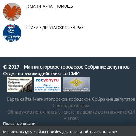
ГУМАНИТАРНАЯ ПОМОЩЬ
ПРИЕМ В ДЕПУТАТСКИХ ЦЕНТРАХ
© 2017 - Магнитогорское городское Собрание депутатов
Отдел по взаимодействию со СМИ
Карта сайта Магнитогорское городское Cобрание депутатов
Сайт адаптивный
Обнаружив неточность в тексте, выделите ее и нажмите Ctrl
+ Enter.
Полезные ссылки
Государственная Дума РФ
Мы используем файлы Cookies для того, чтобы сделать Ваше