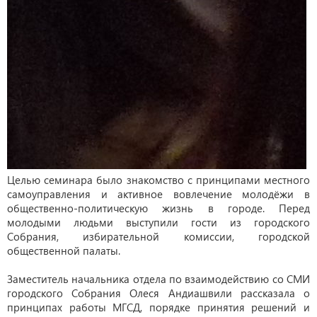
Целью семинара было знакомство с принципами местного
самоуправления и активное вовлечение молодёжи в
общественно-политическую жизнь в городе. Перед
молодыми людьми выступили гости из городского
Собрания, избирательной комиссии, городской
общественной палаты.
Заместитель начальника отдела по взаимодействию со СМИ
городского Собрания Олеся Андиашвили рассказала о
принципах работы МГСД, порядке принятия решений и