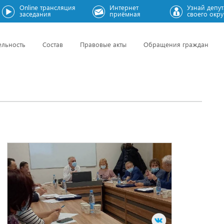
Online трансляция
Интернет
Узнай депут
заседания
приёмная
своего окру
ельность
Состав
Правовые акты
Обращения граждан