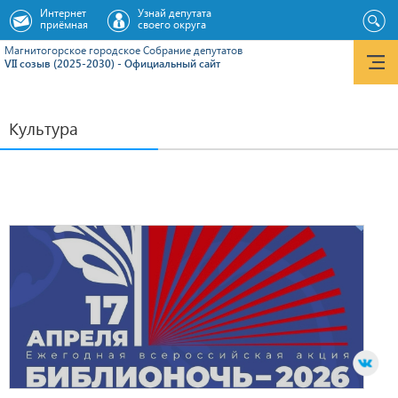
Интернет
Узнай депутата
приёмная
своего округа
Магнитогорское городское Cобрание депутатов
VII созыв (2025-2030) - Официальный сайт
Культура