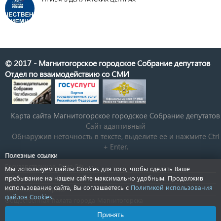
© 2017 - Магнитогорское городское Собрание депутатов
Отдел по взаимодействию со СМИ
Карта сайта Магнитогорское городское Cобрание депутатов
Сайт адаптивный
Обнаружив неточность в тексте, выделите ее и нажмите Ctrl
+ Enter.
Полезные ссылки
Государственная Дума РФ
Мы используем файлы Cookies для того, чтобы сделать Ваше
Губернатор Челябинской области
пребывание на нашем сайте максимально удобным. Продолжив
использование сайта, Вы соглашаетесь с
Политикой использования
КСП Магнитогорска
файлов Cookies
.
Общественная палата города Магнитогорска
Новости Челябинской области
Принять