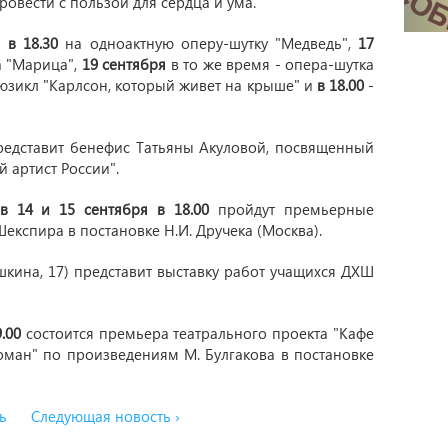
ровести с пользой для сердца и ума.
 в 18.30
на одноактную оперу-шутку "Медведь",
17
а "Марица",
19 сентября
в то же время - опера-шутка
юзикл "Карлсон, который живет на крыше" и
в 18.00
-
едставит бенефис Татьяны Акуловой, посвященный
 артист России".
в 14 и 15 сентября в 18.00
пройдут премьерные
експира в постановке Н.И. Дручека (Москва).
шкина, 17) представит выставку работ учащихся ДХШ
.00
состоится премьера театрального проекта "Кафе
оман" по произведениям М. Булгакова в постановке
ь
Следующая новость ›