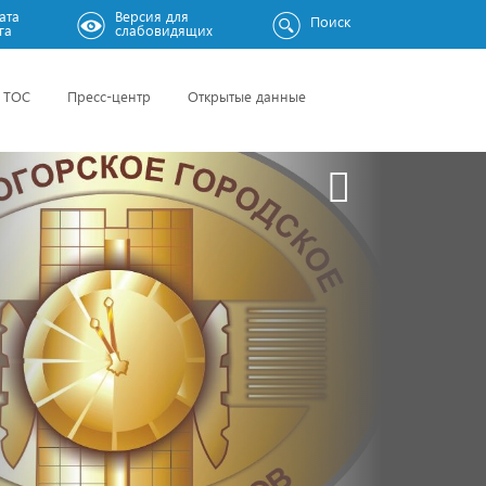
ата
Версия для
Поиск
га
слабовидящих
ТОС
Пресс-центр
Открытые данные