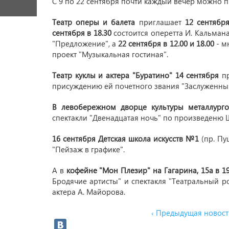
С 9 по 22 сентября почти каждый вечер можно п
Театр оперы и балета
приглашает
12 сентября
сентября в 18.30
состоится оперетта И. Кальман
"Предложение", а
22 сентября в 12.00 и 18.00
- м
проект "Музыкальная гостиная".
Театр куклы и актера "Буратино" 14 сентября
пр
присуждению ей почетного звания "Заслуженный
В левобережном дворце культуры металлурго
спектакли "Двенадцатая ночь" по произведеню Ш
16 сентября Детская школа искусств №1
(пр. Пу
"Пейзаж в графике".
А в
кофейне "Мон Плезир" на Гагарина, 15а в 19
Бродячие артисты" и спектакля "Театральный р
актера А. Майорова.
‹ Предыдущая новост