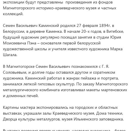
экспозиции будут представлены произведения из фондов
Магнитогорского историко-краеведческого музея и частных
коллекций.
Семен Васильевич Каминский родился 27 февраля 1894г. в
Белоруссии, в деревне Каменка. В начале 20-х годов, в Витебске,
будущий художник регулярно посещал занятия в студии Юрия
Моисеевича Пэна – основателя первой белорусской
художественной школы и учителя известного художника Марка
Шагала.
В Магнитогорске Семен Васильевич познакомился с Г. Я.
Соловьевым, и долгие годы оставался другом и соратником
художника. Каминский работал в жанрах пейзажа и портрета,
занимался лепкой гипсовых скульптур. По заказу Магнитогорского
металлургического комбината изготавливал макеты мартеновских
и доменных печей.
Картины мастера экспонировались на городских и областных
выставках, украшали залы Краеведческого музея, Дома техники,
Дворца культуры металлургов, музея Ильменского заповедника.
Выставка позволит впервые увидеть наследие художника – более