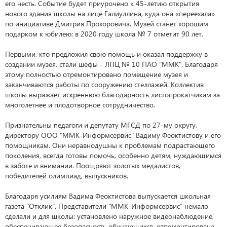
его честь. Событие будет приурочено к 45-летию открытия
нового здания школы на лице Галиуллина, куда она «переехала»
по инициативе Дмитрия Прохоровича. Музей станет хорошим
подарком к юбилею: в 2020 году школа № 7 отметит 90 лет.
Первыми, кто предложил свою помощь и оказал поддержку в
создании музея, стали шефы - ЛПЦ № 10 ПАО "ММК". Благодаря
этому полностью отремонтировано помещение музея и
заканчиваются работы по сооружению стеллажей. Коллектив
школы выражает искреннюю благодарность листопрокатчикам за
многолетнее и плодотворное сотрудничество.
Признательны педагоги и депутату МГСД по 27-му округу,
директору ООО "ММК-Информсервис" Вадиму Феоктистову и его
помощникам. Они неравнодушны к проблемам подрастающего
поколения, всегда готовы помочь, особенно детям, нуждающимся
в заботе и внимании. Поощряют золотых медалистов,
победителей олимпиад, выпускников.
Благодаря усилиям Вадима Феоктистова выпускается школьная
газета "Отклик". Представители "ММК-Информсервис" немало
сделали и для школы: установлено наружное видеонаблюдение,
обеспечивающее безопасность обучающихся, отремонтирована