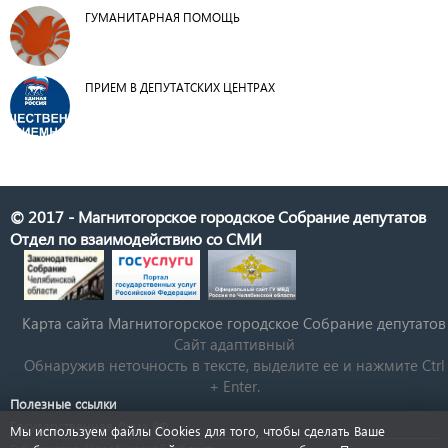
ГУМАНИТАРНАЯ ПОМОЩЬ
ПРИЕМ В ДЕПУТАТСКИХ ЦЕНТРАХ
© 2017 - Магнитогорское городское Собрание депутатов
Отдел по взаимодействию со СМИ
Карта сайта Магнитогорское городское Cобрание депутатов
Сайт адаптивный
Обнаружив неточность в тексте, выделите ее и нажмите Ctrl
+ Enter.
Полезные ссылки
Государственная Дума РФ
Мы используем файлы Cookies для того, чтобы сделать Ваше