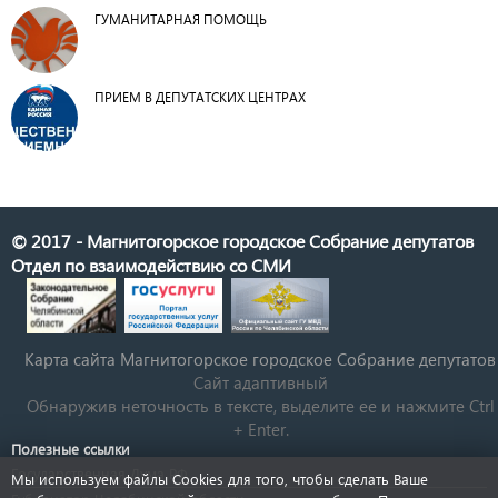
ГУМАНИТАРНАЯ ПОМОЩЬ
ПРИЕМ В ДЕПУТАТСКИХ ЦЕНТРАХ
© 2017 - Магнитогорское городское Собрание депутатов
Отдел по взаимодействию со СМИ
Карта сайта Магнитогорское городское Cобрание депутатов
Сайт адаптивный
Обнаружив неточность в тексте, выделите ее и нажмите Ctrl
+ Enter.
Полезные ссылки
Государственная Дума РФ
Мы используем файлы Cookies для того, чтобы сделать Ваше