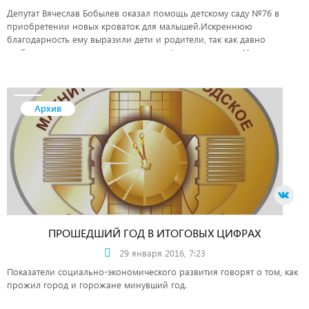
Депутат Вячеслав Бобылев оказал помощь детскому саду №76 в
приобретении новых кроваток для малышей.Искреннюю
благодарность ему выразили дети и родители, так как давно
требовалась замена отслуживших своё спальных мест. Новые
кроватки не только современны и удобны, но и позволяют сделать
более свободным пространство.Спокойно и удобно спать и видеть
только хорошие сны пожелал ребятам депутат.
Архив
ПРОШЕДШИЙ ГОД В ИТОГОВЫХ ЦИФРАХ
29 января 2016, 7:23
Показатели социально-экономического развития говорят о том, как
прожил город и горожане минувший год.