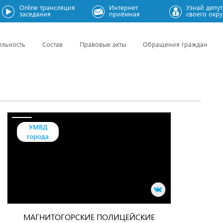
Online трансляция
Интернет
Узнай депут
заседания
приёмная
своего окру
ельность
Состав
Правовые акты
Обращения граждан
УМВД
города
МАГНИТОГОРСКИЕ ПОЛИЦЕЙСКИЕ