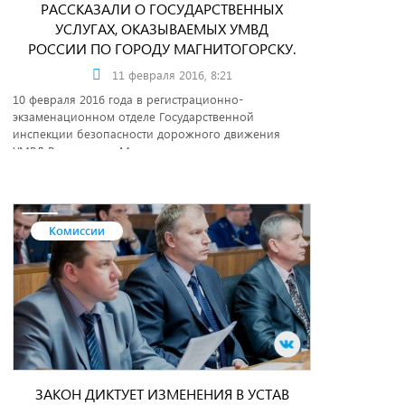
РАССКАЗАЛИ О ГОСУДАРСТВЕННЫХ
УСЛУГАХ, ОКАЗЫВАЕМЫХ УМВД
РОССИИ ПО ГОРОДУ МАГНИТОГОРСКУ.
11 февраля 2016, 8:21
10 февраля 2016 года в регистрационно-
экзаменационном отделе Государственной
инспекции безопасности дорожного движения
УМВД России по г. Магнитогорску состоялась
рабочая встреча с руководителями учебных
организаций, занимающихся профессиональной
подготовкой водителей транспортных средств
различных категорий и подкатегорий. На
Комиссии
мероприятии присутствовали руководители
автошкол &nbsp;города Магнитогорска и
Нагайбакского района. Основной темой встречи
была популяризация государственных услуг,
оказываемых Управлением МВД России по городу
Магнитогорску.
ЗАКОН ДИКТУЕТ ИЗМЕНЕНИЯ В УСТАВ