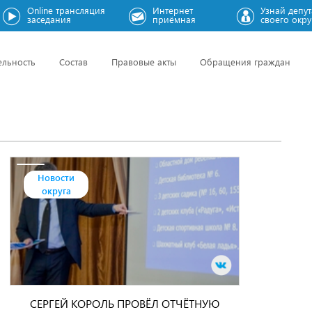
Online трансляция
Интернет
Узнай депут
заседания
приёмная
своего окру
ельность
Состав
Правовые акты
Обращения граждан
Новости
округа
СЕРГЕЙ КОРОЛЬ ПРОВЁЛ ОТЧЁТНУЮ