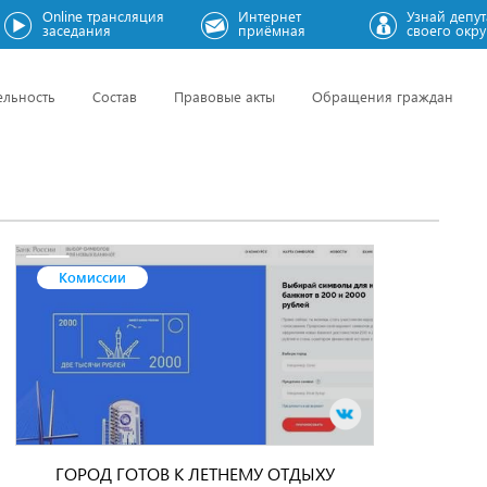
Online трансляция
Интернет
Узнай депут
заседания
приёмная
своего окру
ельность
Состав
Правовые акты
Обращения граждан
Комиссии
ГОРОД ГОТОВ К ЛЕТНЕМУ ОТДЫХУ