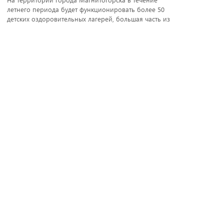
летнего периода будет функционировать более 50
детских оздоровительных лагерей, большая часть из
которых – это городские лагеря дневного
пребывания и несколько загородных комплексов
для оздоровления детей. Планируется, что получить
заряд положительных эмоций, отдохнуть и
поправить здоровье смогут более 12000 подростков.