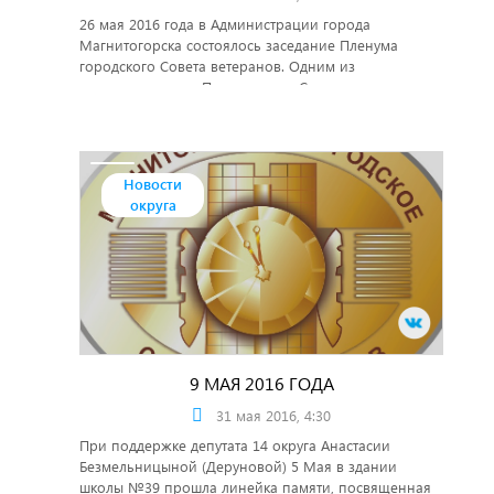
26 мая 2016 года в Администрации города
Магнитогорска состоялось заседание Пленума
городского Совета ветеранов. Одним из
докладчиков стал Председатель Совета ветеранов
УМВД России по г.Магнитогорску Владимир
Васильевич Паламарчук. В своем докладе он
рассказал оработе общественной организации
ветеранов органов внутренних дел по городу
Новости
Магнитогорску.
округа
9 МАЯ 2016 ГОДА
31 мая 2016, 4:30
При поддержке депутата 14 округа Анастасии
Безмельницыной (Деруновой) 5 Мая в здании
школы №39 прошла линейка памяти, посвященная