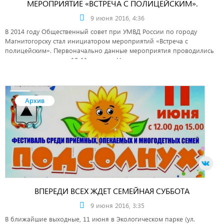
МЕРОПРИЯТИЕ «ВСТРЕЧА С ПОЛИЦЕЙСКИМ».
9 июня 2016, 4:36
В 2014 году Общественный совет при УМВД России по городу
Магнитогорску стал инициатором мероприятий «Встреча с
полицейским». Первоначально данные мероприятия проводились
только для учащихся 10-11 классов. Но в связи с тем, что только в
июне поправить свое здоровье и отдохнуть на свежем воздухе
смогут более 1100 детей, было принято решение об организации
мероприятий с сотрудниками полиции и в загородных лагерях.
Архив
ВПЕРЕДИ ВСЕХ ЖДЕТ СЕМЕЙНАЯ СУББОТА
9 июня 2016, 3:35
В ближайшие выходные, 11 июня в Экологическом парке (ул.