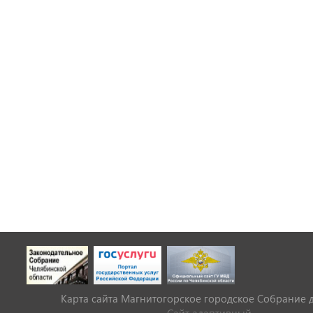
Карта сайта Магнитогорское городское Cобрание 