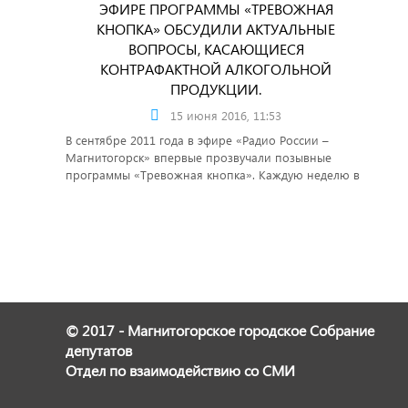
ЭФИРЕ ПРОГРАММЫ «ТРЕВОЖНАЯ
КНОПКА» ОБСУДИЛИ АКТУАЛЬНЫЕ
ВОПРОСЫ, КАСАЮЩИЕСЯ
КОНТРАФАКТНОЙ АЛКОГОЛЬНОЙ
ПРОДУКЦИИ.
15 июня 2016, 11:53
В сентябре 2011 года в эфире «Радио России –
Магнитогорск» впервые прозвучали позывные
программы «Тревожная кнопка». Каждую неделю в
подготовке программы принимают участие
представители служб экстренного реагирования. В
течение 20-25 минут магнитогорцы в прямом эфире
могут задать интересующие вопросы, получить
компетентные ответы, высказать свое мнение
относительно темы программы. Каждая программа
посвящена обсуждению определенной проблемы.
14 июня 2016 года гостем программы стал
© 2017 - Магнитогорское городское Собрание
заместитель начальника полиции (по оперативной
работе) Управления МВД России по городу
депутатов
Магнитогорску подполковник полиции Кирилл
Отдел по взаимодействию со СМИ
Черепенькин, который в прямом эфире обсудил с
горожанами актуальные вопросы, касающиеся