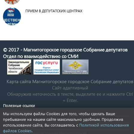
ПРИЕМ В ДЕПУТАТСКИХ ЦЕНТРАХ
© 2017 - Магнитогорское городское Собрание депутатов
Отдел по взаимодействию со СМИ
Карта сайта Магнитогорское городское Cобрание депутатов
Сайт адаптивный
Обнаружив неточность в тексте, выделите ее и нажмите Ctrl
+ Enter.
Полезные ссылки
Государственная Дума РФ
Мы используем файлы Cookies для того, чтобы сделать Ваше
Губернатор Челябинской области
пребывание на нашем сайте максимально удобным. Продолжив
использование сайта, Вы соглашаетесь с
Политикой использования
КСП Магнитогорска
файлов Cookies
.
Общественная палата города Магнитогорска