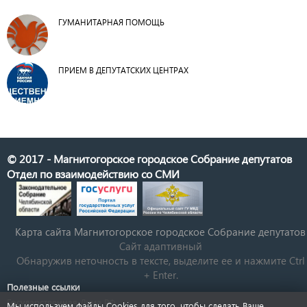
ГУМАНИТАРНАЯ ПОМОЩЬ
ПРИЕМ В ДЕПУТАТСКИХ ЦЕНТРАХ
© 2017 - Магнитогорское городское Собрание депутатов
Отдел по взаимодействию со СМИ
Карта сайта Магнитогорское городское Cобрание депутатов
Сайт адаптивный
Обнаружив неточность в тексте, выделите ее и нажмите Ctrl
+ Enter.
Полезные ссылки
Государственная Дума РФ
Мы используем файлы Cookies для того, чтобы сделать Ваше