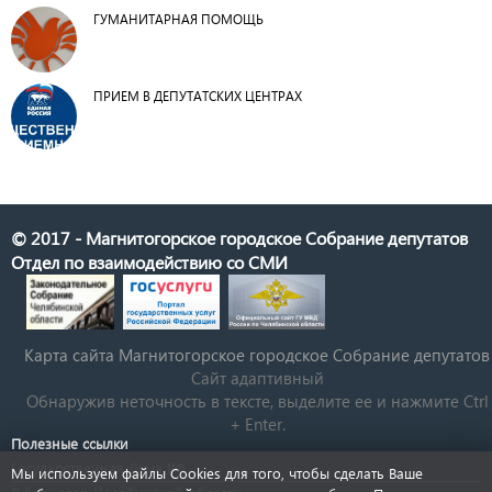
ГУМАНИТАРНАЯ ПОМОЩЬ
ПРИЕМ В ДЕПУТАТСКИХ ЦЕНТРАХ
© 2017 - Магнитогорское городское Собрание депутатов
Отдел по взаимодействию со СМИ
Карта сайта Магнитогорское городское Cобрание депутатов
Сайт адаптивный
Обнаружив неточность в тексте, выделите ее и нажмите Ctrl
+ Enter.
Полезные ссылки
Государственная Дума РФ
Мы используем файлы Cookies для того, чтобы сделать Ваше