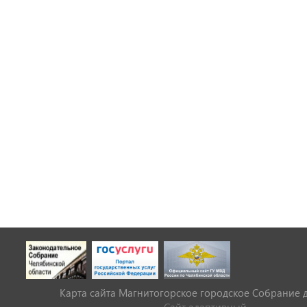
Карта сайта Магнитогорское городское Cобрание 