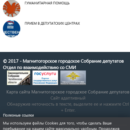
ГУМАНИТАРНАЯ ПОМОЩЬ
ПРИЕМ В ДЕПУТАТСКИХ ЦЕНТРАХ
© 2017 - Магнитогорское городское Собрание депутатов
Отдел по взаимодействию со СМИ
Карта сайта Магнитогорское городское Cобрание депутатов
Сайт адаптивный
Обнаружив неточность в тексте, выделите ее и нажмите Ctrl
+ Enter.
Полезные ссылки
Государственная Дума РФ
Мы используем файлы Cookies для того, чтобы сделать Ваше
Губернатор Челябинской области
пребывание на нашем сайте максимально удобным. Продолжив