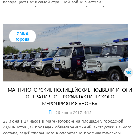
возвращает нас к самой страшной войне в истории
человечества,&nbsp; которая оставила свой след&nbsp; в каждом
доме, в каждой семье.
УМВД
города
МАГНИТОГОРСКИЕ ПОЛИЦЕЙСКИЕ ПОДВЕЛИ ИТОГИ
ОПЕРАТИВНО-ПРОФИЛАКТИЧЕСКОГО
МЕРОПРИЯТИЯ «НОЧЬ».
26 июня 2017, 4:13
23 июня в 17 часов в Магнитогорске на площади у городской
Администрации проведен общегарнизонный инструктаж личного
состава, задействованного в оперативно-профилактическом
мероприятии «Ночь». Начался инструктаж со строевого смотра и