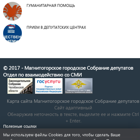
ГУМАНИТАРНАЯ ПОМОЩЬ
ПРИЕМ В ДЕПУТАТСКИХ ЦЕНТРАХ
© 2017 - Магнитогорское городское Собрание депутатов
Отдел по взаимодействию со СМИ
Карта сайта Магнитогорское городское Cобрание депутатов
Сайт адаптивный
Обнаружив неточность в тексте, выделите ее и нажмите Ctrl
+ Enter.
Полезные ссылки
Государственная Дума РФ
Мы используем файлы Cookies для того, чтобы сделать Ваше