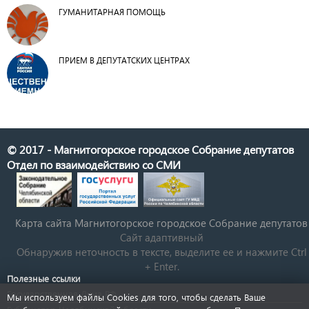
ГУМАНИТАРНАЯ ПОМОЩЬ
ПРИЕМ В ДЕПУТАТСКИХ ЦЕНТРАХ
© 2017 - Магнитогорское городское Собрание депутатов
Отдел по взаимодействию со СМИ
Карта сайта Магнитогорское городское Cобрание депутатов
Сайт адаптивный
Обнаружив неточность в тексте, выделите ее и нажмите Ctrl
+ Enter.
Полезные ссылки
Государственная Дума РФ
Мы используем файлы Cookies для того, чтобы сделать Ваше